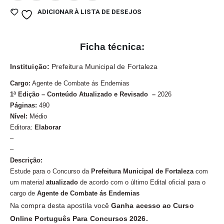
ADICIONAR À LISTA DE DESEJOS
Ficha técnica:
Instituição:
Prefeitura Municipal de Fortaleza
Cargo:
Agente de Combate ás Endemias
1ª Edição – Conteúdo Atualizado e Revisado –
2026
Páginas:
490
Nível:
Médio
Editora:
Elaborar
–
–
Descrição:
Estude para o Concurso da
Prefeitura Municipal de Fortaleza
com
um material
atualizado
de acordo com o último Edital oficial para o
cargo de
Agente de Combate ás Endemias
Na compra desta apostila você
Ganha acesso ao Curso
Online Português Para Concursos 2026.